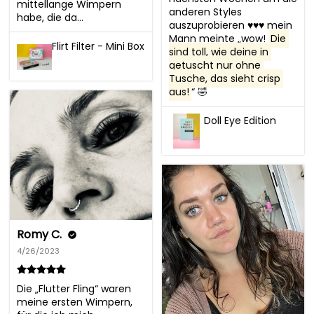
mittellange Wimpern 
anderen Styles 
habe, die da...
auszuprobieren ♥️♥️♥️ mein 
Mann meinte „wow! 
Die 
Flirt Filter - Mini Box
sind toll, wie deine in 
getuscht nur ohne 
Tusche, das sieht crisp 
aus!
“ 🤣
Doll Eye Edition
Romy C.
4/26/2023
Die „Flutter Fling“ waren 
meine ersten Wimpern, 