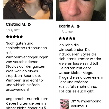
Cristina M.
Katrin A.
8/24/2023
10/25/2023
Nach guten und 
Ich liebe die 
schlechten Erfahrungen 
wimperbänder. Die 
mit 
individuellen Styles die 
Wimpernverlängerungen 
sich damit immer wieder 
von verschiedenen 
kreieren lassen sind toll. 
Studios auf der ganzen 
Sie halten mit dem 
Welt war ich etwas 
weisen Kleber Mega. 
skeptisch. Aber diese 
Trage die seid über einem 
Wimpern sind echt toll 
Jahr und möchte 
und wirklich einfach 
keinesfalls mehr ohne. 
anzuwenden! 

Toll das es euch gibt
Angebracht nur mit dem 
DIY Wimpernband
Kleber halten sie bei mir 
Volume 3
bisher nicht länger als 5 