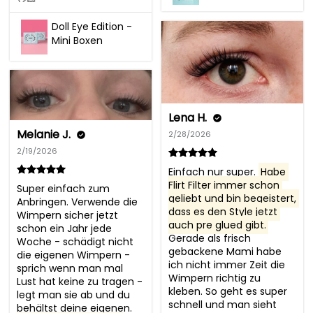
Doll Eye Edition -
Mini Boxen
Lena H.
Melanie J.
2/28/2026
2/19/2026
Einfach nur super. 
Habe 
Flirt Filter immer schon 
Super einfach zum 
geliebt und bin begeistert, 
Anbringen. Verwende die 
dass es den Style jetzt 
Wimpern sicher jetzt 
auch pre glued gibt.
schon ein Jahr jede 
Gerade als frisch 
Woche - schädigt nicht 
gebackene Mami habe 
die eigenen Wimpern - 
ich nicht immer Zeit die 
sprich wenn man mal 
Wimpern richtig zu 
Lust hat keine zu tragen - 
kleben. So geht es super 
legt man sie ab und du 
schnell und man sieht 