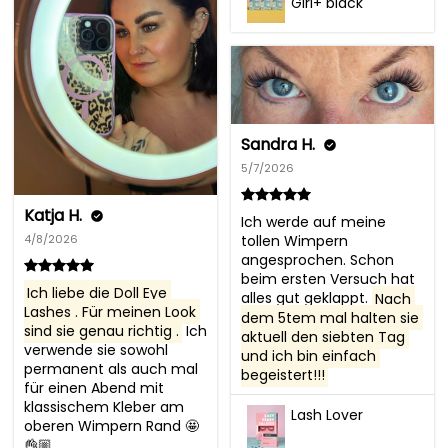
Girl+ black
Sandra H.
5/7/2026
Katja H.
Ich werde auf meine 
4/8/2026
tollen Wimpern 
angesprochen. Schon 
beim ersten Versuch hat 
Ich liebe die Doll Eye 
alles gut geklappt. 
Nach 
Lashes . Für meinen Look 
dem 5tem mal halten sie 
sind sie genau richtig .
 Ich 
aktuell den siebten Tag 
verwende sie sowohl 
und ich bin einfach 
permanent als auch mal 
begeistert!!!
für einen Abend mit 
klassischem Kleber am 
Lash Lover
oberen Wimpern Rand 🤩
👌🏼