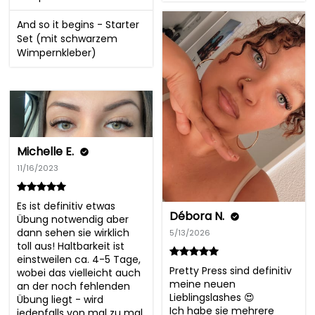
And so it begins - Starter
Set (mit schwarzem
Wimpernkleber)
Michelle E.
11/16/2023
Es ist definitiv etwas 
Débora N.
Übung notwendig aber 
dann sehen sie wirklich 
5/13/2026
toll aus! Haltbarkeit ist 
einstweilen ca. 4-5 Tage, 
Pretty Press sind definitiv 
wobei das vielleicht auch 
meine neuen 
an der noch fehlenden 
Lieblingslashes 😍

Übung liegt - wird 
Ich habe sie mehrere 
jedenfalls von mal zu mal 