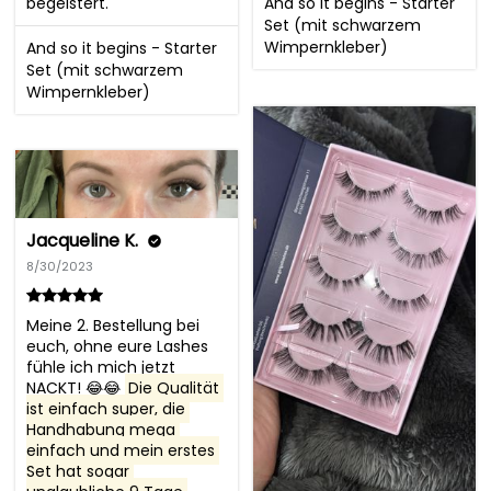
And so it begins - Starter
begeistert.
Set (mit schwarzem
Wimpernkleber)
And so it begins - Starter
Set (mit schwarzem
Wimpernkleber)
Jacqueline K.
8/30/2023
Meine 2. Bestellung bei 
euch, ohne eure Lashes 
fühle ich mich jetzt 
NACKT! 😂😂 
Die Qualität 
ist einfach super, die 
Handhabung mega 
einfach und mein erstes 
Set hat sogar 