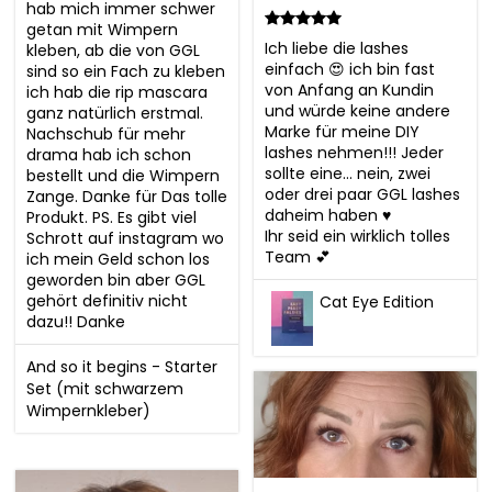
hab mich immer schwer 
getan mit Wimpern 
Ich liebe die lashes 
kleben, ab die von GGL 
einfach 😍 ich bin fast 
sind so ein Fach zu kleben 
von Anfang an Kundin 
ich hab die rip mascara 
und würde keine andere 
ganz natürlich erstmal. 
Marke für meine DIY 
Nachschub für mehr 
lashes nehmen!!! Jeder 
drama hab ich schon 
sollte eine… nein, zwei 
bestellt und die Wimpern 
oder drei paar GGL lashes 
Zange. Danke für Das tolle 
daheim haben ♥️

Produkt. PS. Es gibt viel 
Ihr seid ein wirklich tolles 
Schrott auf instagram wo 
Team 💕
ich mein Geld schon los 
geworden bin aber GGL 
gehört definitiv nicht 
Cat Eye Edition
dazu!! Danke
And so it begins - Starter
Set (mit schwarzem
Wimpernkleber)