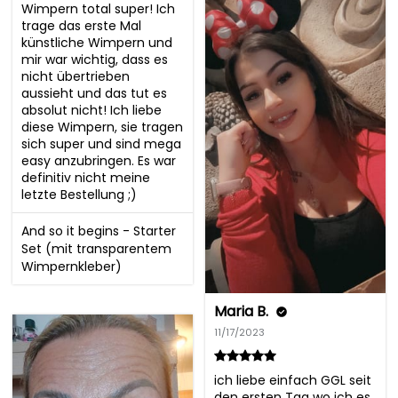
Wimpern total super! Ich 
trage das erste Mal 
künstliche Wimpern und 
mir war wichtig, dass es 
nicht übertrieben 
aussieht und das tut es 
absolut nicht! Ich liebe 
diese Wimpern, sie tragen 
sich super und sind mega 
easy anzubringen. Es war 
definitiv nicht meine 
letzte Bestellung ;)
And so it begins - Starter
Set (mit transparentem
Wimpernkleber)
Maria B.
11/17/2023
ich liebe einfach GGL seit 
den ersten Tag wo ich es 