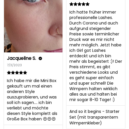
Ich hatte früher immer 
professionelle Lashes. 
Durch Corona und auch 
aufgrund steigender 
Preise sowie terminlicher 
Druck war es mir nicht 
mehr möglich. Jetzt habe 
ich Girl got Lashes 
entdeckt und ich bin 
Jacqueline S.
mehr als begeistert :)! Der 
7/3/2023
Preis stimmt, es gibt 
verschiedene Looks und 
es geht super einfach 
Ich habe mir die Mini Box 
und super schnell! Die 
gekauft um mal einen 
Wimpern halten wirklich 
anderen Style 
alles aus und halten bei 
auszuprobieren, und was 
mir sogar 8-10 Tage! :)
soll ich sagen.... ich bin 
verliebt und möchte 
And so it begins - Starter
diesen Style komplett als 
Set (mit transparentem
Große Box haben 😍😍😍
Wimpernkleber)