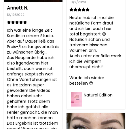
10/2/2023
Annett N.
12/19/2022
Heute hab ich mal die 
natürliche Form drauf 
und ich bin auch hier 
Ich war eine lange Zeit 
total begeistert 😊

Kundin in einem Studio. 
Natürlich schön und 
Aber auf Dauer ließ das 
trotzdem bisschen 
Preis-/Leistungsverhältnis 
Volumen drin.

zu wünschen übrig…

Auch unter der Brille merk 
Aus Neugierde habe ich 
ich die wimpern 
also irgendwann hier 
überhaupt nicht!

bestellt, auch wenn ich 
anfangs skeptisch war!

Würde ich wieder 
Ohne Vorerfahrungen ist 
bestellen 😊
es trotzdem super 
geworden! Die Videos 
Natural Edition
haben dabei sehr 
geholfen! Trotz allem 
habe ich gefühlt alle 
Fehler gemacht, die man 
hätte machen können. 

Das Ergebnis ist trotzdem 
mega! Wenn man es ein 