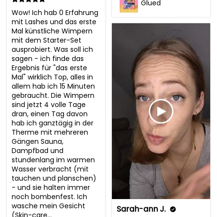
Glued
Wow! Ich hab 0 Erfahrung 
mit Lashes und das erste 
Mal künstliche Wimpern 
mit dem Starter-Set 
ausprobiert. Was soll ich 
sagen - ich finde das 
Ergebnis für "das erste 
Mal" wirklich Top, alles in 
allem hab ich 15 Minuten 
gebraucht. Die Wimpern 
sind jetzt 4 volle Tage 
dran, einen Tag davon 
hab ich ganztägig in der 
Therme mit mehreren 
Gängen Sauna, 
Dampfbad und 
stundenlang im warmen 
Wasser verbracht (mit 
tauchen und planschen) 
- und sie halten immer 
noch bombenfest. Ich 
wasche mein Gesicht 
Sarah-ann J.
(Skin-care...