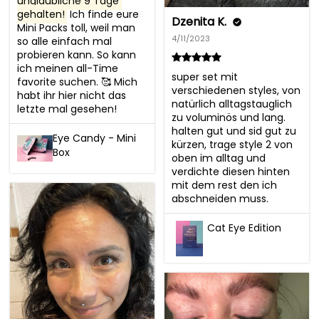
unglaubliche 9 Tage 
gehalten!
 Ich finde eure 
Dzenita K.
Mini Packs toll, weil man 
4/11/2023
so alle einfach mal 
probieren kann. So kann 
ich meinen all-Time 
super set mit 
favorite suchen. 🥰 Mich 
verschiedenen styles, von 
habt ihr hier nicht das 
natürlich alltagstauglich 
letzte mal gesehen!
zu voluminös und lang. 
halten gut und sid gut zu 
Eye Candy - Mini
kürzen, trage style 2 von 
Box
oben im alltag und 
verdichte diesen hinten 
mit dem rest den ich 
abschneiden muss.
Cat Eye Edition