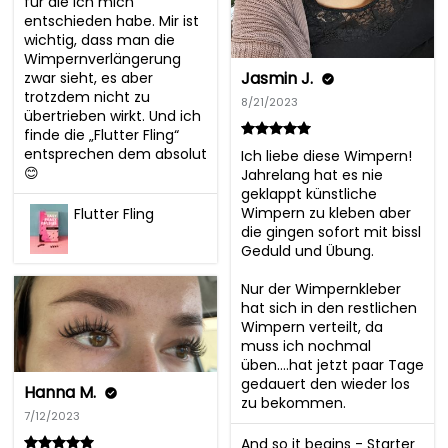
für die ich mich 
entschieden habe. Mir ist 
wichtig, dass man die 
Wimpernverlängerung 
Jasmin J.
zwar sieht, es aber 
trotzdem nicht zu 
8/21/2023
übertrieben wirkt. Und ich 
finde die „Flutter Fling“ 
entsprechen dem absolut 
Ich liebe diese Wimpern!

😊
Jahrelang hat es nie 
geklappt künstliche 
Wimpern zu kleben aber 
Flutter Fling
die gingen sofort mit bissl 
Geduld und Übung.

Nur der Wimpernkleber 
hat sich in den restlichen 
Wimpern verteilt, da 
muss ich nochmal 
üben….hat jetzt paar Tage 
gedauert den wieder los 
Hanna M.
zu bekommen.
7/12/2023
And so it begins - Starter