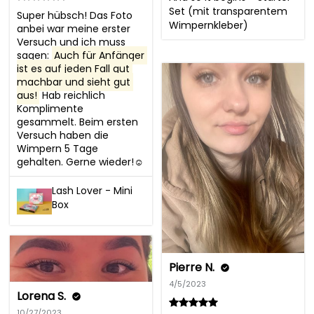
Set (mit transparentem
Super hübsch! Das Foto 
Wimpernkleber)
anbei war meine erster 
Versuch und ich muss 
sagen: 
Auch für Anfänger 
ist es auf jeden Fall gut 
machbar und sieht gut 
aus!
 Hab reichlich 
Komplimente 
gesammelt. Beim ersten 
Versuch haben die 
Wimpern 5 Tage 
gehalten. Gerne wieder!☺️
Lash Lover - Mini
Box
Pierre N.
4/5/2023
Lorena S.
10/27/2023