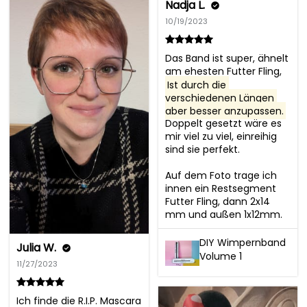
Nadja L.
10/19/2023
Das Band ist super, ähnelt 
am ehesten Futter Fling, 
Ist durch die 
verschiedenen Längen 
aber besser anzupassen.
Doppelt gesetzt wäre es 
mir viel zu viel, einreihig 
sind sie perfekt.

Auf dem Foto trage ich 
innen ein Restsegment 
Futter Fling, dann 2x14 
mm und außen 1x12mm.
DIY Wimpernband
Julia W.
Volume 1
11/27/2023
Ich finde die R.I.P. Mascara 