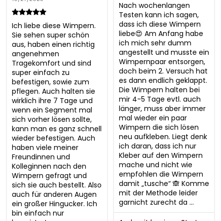
Nach wochenlangen 
Testen kann ich sagen, 
dass ich diese Wimpern 
Ich liebe diese Wimpern. 
liebe😍 Am Anfang habe 
Sie sehen super schön 
ich mich sehr dumm 
aus, haben einen richtig 
angestellt und musste ein 
angenehmen 
Wimpernpaar entsorgen, 
Tragekomfort und sind 
doch beim 2. Versuch hat 
super einfach zu 
es dann endlich geklappt. 
befestigen, sowie zum 
Die Wimpern halten bei 
pflegen. Auch halten sie 
mir 4-5 Tage evtl. auch 
wirklich ihre 7 Tage und 
länger, muss aber immer 
wenn ein Segment mal 
mal wieder ein paar 
sich vorher lösen sollte, 
Wimpern die sich lösen 
kann man es ganz schnell 
neu aufkleben. Liegt denk 
wieder befestigen. Auch 
ich daran, dass ich nur 
haben viele meiner 
Kleber auf den Wimpern 
Freundinnen und 
mache und nicht wie 
Kolleginnen nach den 
empfohlen die Wimpern 
Wimpern gefragt und 
damit „tusche“ 🙈 Komme 
sich sie auch bestellt. Also 
mit der Methode leider 
auch für anderen Augen 
garnicht zurecht da ...
ein großer Hingucker. Ich 
bin einfach nur 