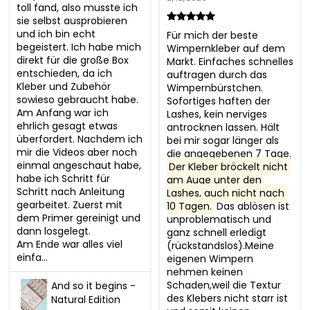
toll fand, also musste ich 
sie selbst ausprobieren 
und ich bin echt 
Für mich der beste 
begeistert. Ich habe mich 
Wimpernkleber auf dem 
direkt für die große Box 
Markt. Einfaches schnelles 
entschieden, da ich 
auftragen durch das 
Kleber und Zubehör 
Wimpernbürstchen. 
sowieso gebraucht habe.

Sofortiges haften der 
Am Anfang war ich 
Lashes, kein nerviges 
ehrlich gesagt etwas 
antrocknen lassen. Hält 
überfordert. Nachdem ich 
bei mir sogar länger als 
mir die Videos aber noch 
die angegebenen 7 Tage. 
einmal angeschaut habe, 
Der Kleber bröckelt nicht 
habe ich Schritt für 
am Auge unter den 
Schritt nach Anleitung 
Lashes, auch nicht nach 
gearbeitet. Zuerst mit 
10 Tagen.
 Das ablösen ist 
dem Primer gereinigt und 
unproblematisch und 
dann losgelegt.

ganz schnell erledigt 
Am Ende war alles viel 
(rückstandslos).Meine 
einfa...
eigenen Wimpern 
nehmen keinen 
Schaden,weil die Textur 
And so it begins -
des Klebers nicht starr ist 
Natural Edition