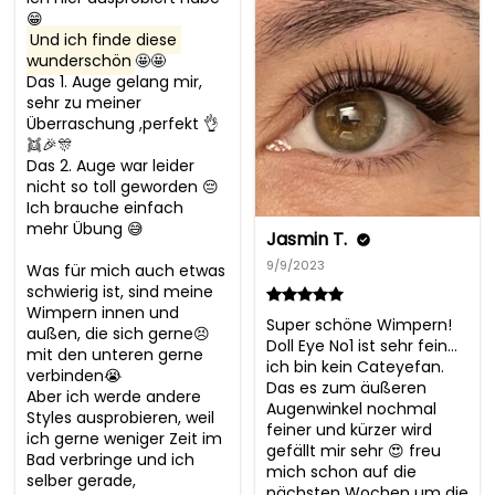
Und ich finde diese 
wunderschön
🤩🤩

Das 1. Auge gelang mir, 
sehr zu meiner 
Überraschung ,perfekt 👌
👯🎉🎊

Das 2. Auge war leider 
nicht so toll geworden 😔 
Ich brauche einfach 
mehr Übung 😅

Jasmin T.
9/9/2023
Was für mich auch etwas 
schwierig ist, sind meine 
Wimpern innen und 
Super schöne Wimpern! 
außen, die sich gerne😣
Doll Eye No1 ist sehr fein… 
mit den unteren gerne 
ich bin kein Cateyefan. 
verbinden😭

Das es zum äußeren 
Aber ich werde andere 
Augenwinkel nochmal 
Styles ausprobieren, weil 
feiner und kürzer wird 
ich gerne weniger Zeit im 
gefällt mir sehr 😍 freu 
Bad verbringe und ich 
mich schon auf die 
selber gerade, 
nächsten Wochen um die 