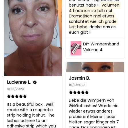
benutzt habe !! 
Volumen 
4 finde ich so toll mal 
Dramatisch mal etwas 
schlichtet wie ich grade 
lust habe
 danke das es 
euch gibt !!
DIY Wimpernband
Volume 4
Jasmin B.
Lucienne L.
10/5/2023
8/22/2023
Liebe die Wimpern von 
Its a beautiful box , well 
GirlGotLashes! Würde nie 
made with a magnetic 
wieder etwas anderes 
strip holding it shut. The 
probieren! Meine 1. paar 
lashes adhere to an 
hielten sogar länger als 7 
adhesive strip which you 
Tage. Das anbringen ist 