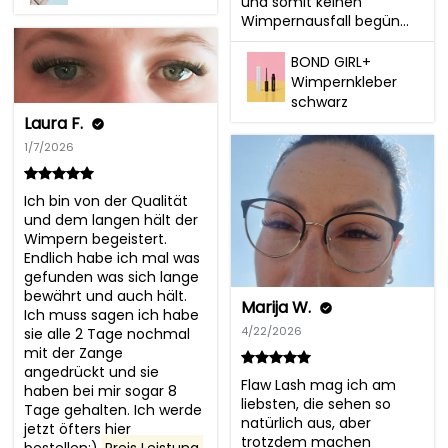
und somit keinen 
Wimpernausfall begün...
BOND GIRL+
Wimpernkleber
schwarz
Laura F.
1/7/2026
Ich bin von der Qualität 
und dem langen hält der 
Wimpern begeistert. 
Endlich habe ich mal was 
gefunden was sich lange 
bewährt und auch hält. 
Marija W.
Ich muss sagen ich habe 
4/22/2026
sie alle 2 Tage nochmal 
mit der Zange 
angedrückt und sie 
Flaw Lash mag ich am 
haben bei mir sogar 8 
liebsten, die sehen so 
Tage gehalten. Ich werde 
natürlich aus, aber 
jetzt öfters hier 
trotzdem machen 