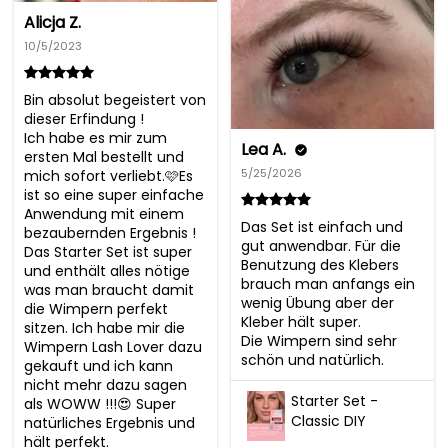
Alicja Z.
10/5/2023
Bin absolut begeistert von 
dieser Erfindung !

Ich habe es mir zum 
Lea A.
ersten Mal bestellt und 
5/25/2026
mich sofort verliebt.🩷Es 
ist so eine super einfache 
Anwendung mit einem 
Das Set ist einfach und 
bezaubernden Ergebnis ! 
gut anwendbar. Für die 
Das Starter Set ist super 
Benutzung des Klebers 
und enthält alles nötige 
brauch man anfangs ein 
was man braucht damit 
wenig Übung aber der 
die Wimpern perfekt 
Kleber hält super. 

sitzen. Ich habe mir die 
Die Wimpern sind sehr 
Wimpern Lash Lover dazu 
schön und natürlich.
gekauft und ich kann 
nicht mehr dazu sagen 
Starter Set -
als WOWW !!!😍 Super 
Classic DIY
natürliches Ergebnis und 
hält perfekt.