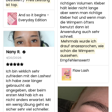
bestellen:) 
Preis Leistung 
richtigen Volumen. Kleber 
ist top.
hält leider nicht lange 
aber wenn man richtige 
And so it begins -
Kleber hat und wenn man 
Everyday Edition
die Wimpern öfters 
benutzt dann ist 
Anwendung auch sehr 
Mehrmals wurde ich 
drauf angesprochen, wie 
schön die Wimpern 
Nany R.
aussehen.
4/20/2026
Empfehlenswert!
Flaw Lash
Ich bin wirklich sehr 
zufrieden mit den Lashes! 
Ich habe zwar länger 
gebraucht als 
angegeben, aber beim 
ersten Mal hab ich es 
nicht anders erwartet. Mit 
ein wenig Übung geht es 
sicher sehr viel schneller. 