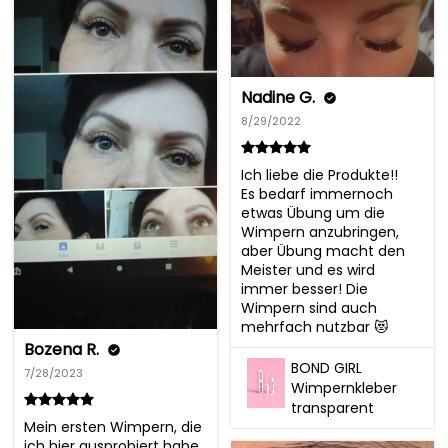
Nadine G.
8/29/2022
Ich liebe die Produkte!! 

Es bedarf immernoch 
etwas Übung um die 
Wimpern anzubringen, 
aber Übung macht den 
Meister und es wird 
immer besser! Die 
Wimpern sind auch 
mehrfach nutzbar 😻
Bozena R.
BOND GIRL
7/28/2023
Wimpernkleber
transparent
Mein ersten Wimpern, die 
ich hier ausprobiert habe