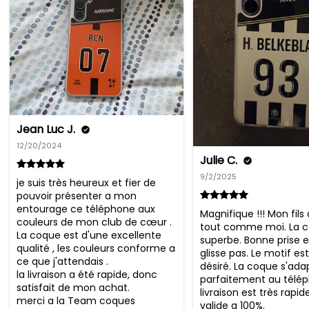
Jean Luc J.
12/20/2024
Julie C.
9/2/2025
je suis très heureux et fier de 
pouvoir présenter a mon 
entourage ce téléphone aux 
Magnifique !!! Mon fils 
couleurs de mon club de cœur . 
tout comme moi. La c
La coque est d'une excellente 
superbe. Bonne prise e
qualité , les couleurs conforme a 
glisse pas. Le motif e
ce que j'attendais .

désiré. La coque s'adap
la livraison a été rapide, donc 
parfaitement au téléph
satisfait de mon achat.

livraison est très rapide.
merci a la Team coques
valide a 100%.