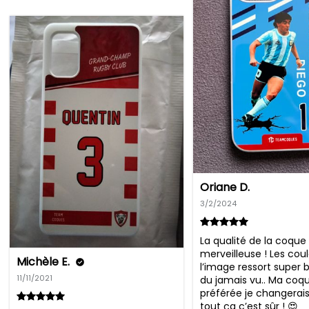
Oriane D.
3/2/2024
La qualité de la coque 
merveilleuse ! Les coul
Michèle E.
l’image ressort super bi
11/11/2021
du jamais vu.. Ma coqu
préférée je changerais
tout ça c’est sûr ! 😍