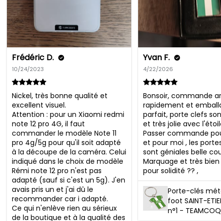
Frédéric D.
Yvan F.
10/24/2023
4/22/2026
Nickel, très bonne qualité et 
Bonsoir, commande arr
excellent visuel.

rapidement et emball
Attention : pour un Xiaomi redmi 
parfait, porte clefs son
note 12 pro 4G, il faut 
et très jolie avec l'étoil
commander le modèle Note 11 
Passer commande pour
pro 4g/5g pour qu'il soit adapté 
et pour moi , les portes
à la découpe de la caméra. Celui 
sont géniales belle cou
indiqué dans le choix de modèle 
Marquage et très bien , 
Rémi note 12 pro n'est pas 
pour solidité ?? ,
adapté (sauf si c'est un 5g). J'en 
avais pris un et j'ai dû le 
Porte-clés méta
recommander car i adapté.

foot SAINT-ETI
Ce qui n'enlève rien au sérieux 
n°1 - TEAMCOQ
de la boutique et à la qualité des 