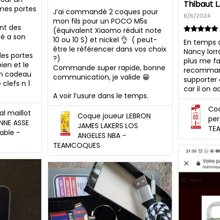
Thibaut L.
mes portes 
J’ai commandé 2 coques pour 
8/6/2024
mon fils pour un POCO M5s 
t des 
(équivalent Xiaomo réduit note 
é a son 
10 ou 10 S) et nickel 👌  ( peut-
En temps q
être le référencer dans vos choix 
Nancy lorr
des portes 
?)

plus me fai
ien et le 
Commande super rapide, bonne 
recommand
n cadeau 
communication, je valide 😁

supporter 
 clefs n 1 
car il on 
A voir l’usure dans le temps.
Co
l maillot
Coque joueur LEBRON
per
ENNE ASSE
JAMES LAKERS LOS
TE
able -
ANGELES NBA -
TEAMCOQUES