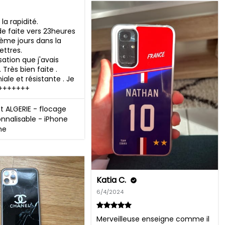
la rapidité. 
faite vers 23heures 
ième jours dans la 
ettres. 
ation que j'avais 
rès bien faite . 
le et résistante . Je 
++++++++
 ALGERIE - flocage
nnalisable - iPhone
ne
Katia C.
6/4/2024
Merveilleuse enseigne comme il 