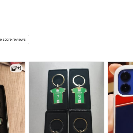
e store reviews
+1