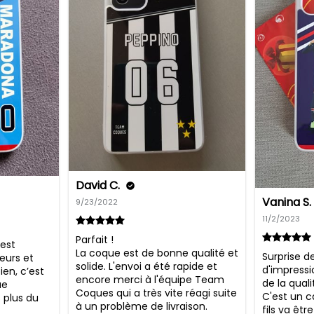
David C.
Vanina S.
9/23/2022
11/2/2023
Parfait !

est 
La coque est de bonne qualité et 
Surprise de
eurs et 
solide. L'envoi a été rapide et 
d'impressi
en, c’est 
encore merci à l'équipe Team 
de la quali
e 
Coques qui a très vite réagi suite 
C'est un c
 plus du 
à un problème de livraison.

fils va être