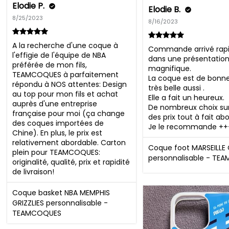
Elodie P.
Elodie B.
8/25/2023
8/16/2023
A la recherche d'une coque à 
Commande arrivé rap
l'effigie de l'équipe de NBA 
dans une présentation
préférée de mon fils, 
magnifique.

TEAMCOQUES à parfaitement 
La coque est de bonne 
répondu à NOS attentes: Design 
très belle aussi .

au top pour mon fils et achat 
Elle a fait un heureux.

auprès d'une entreprise 
De nombreux choix sur l
française pour moi (ça change 
des prix tout à fait abo
des coques importées de 
Je le recommande +
Chine). En plus, le prix est 
relativement abordable. Carton 
Coque foot MARSEILLE
plein pour TEAMCOQUES: 
personnalisable - TE
originalité, qualité, prix et rapidité 
de livraison!
Coque basket NBA MEMPHIS
GRIZZLIES personnalisable -
TEAMCOQUES