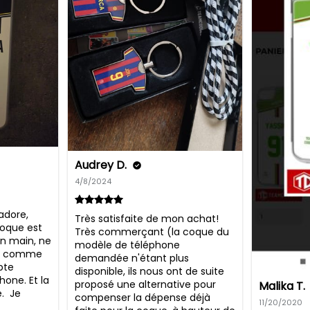
Audrey D.
4/8/2024
adore, 
Très satisfaite de mon achat! 
oque est 
Très commerçant (la coque du 
n main, ne 
modèle de téléphone 
st comme 
demandée n'étant plus 
te 
disponible, ils nous ont de suite 
one. Et la 
proposé une alternative pour 
Malika T.
  Je 
compenser la dépense déjà 
11/20/2020