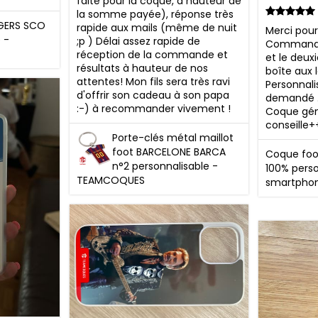
faite pour la coque, à hauteur de 
la somme payée), réponse très 
GERS SCO
rapide aux mails (même de nuit 
Merci pour 
 -
;p ) Délai assez rapide de 
Commande 
réception de la commande et 
et le deux
résultats à hauteur de nos 
boîte aux l
attentes! Mon fils sera très ravi 
Personnalis
d'offrir son cadeau à son papa 
demandé . T
:-) à recommander vivement !
Coque génia
conseille
Porte-clés métal maillot
foot BARCELONE BARCA
Coque foot
n°2 personnalisable -
100% perso
TEAMCOQUES
smartpho