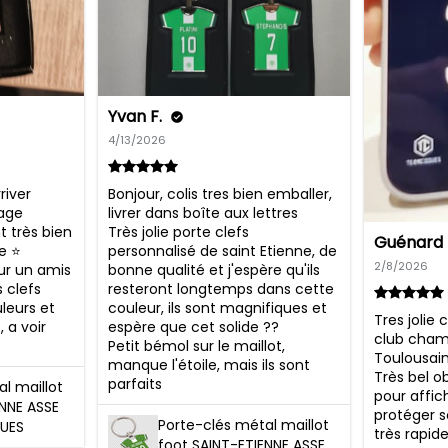
Yvan F.
4/13/2026
iver 
Bonjour, colis tres bien emballer, 
age 
livrer dans boîte aux lettres 

t très bien 
Très jolie porte clefs 
Guénard 
e ⭐

personnalisé de saint Etienne, de 
2/8/2026
 un amis 
bonne qualité et j'espère qu'ils 
 clefs 
resteront longtemps dans cette 
leurs et 
couleur, ils sont magnifiques et 
Tres jolie
a voir 
espère que cet solide ?? 

club cham
Petit bémol sur le maillot, 
Toulousain ♠
manque l'étoile, mais ils sont 
Très bel ob
parfaits
l maillot
pour affic
ENNE ASSE
protéger s
Porte-clés métal maillot
UES
très rapide
foot SAINT-ETIENNE ASSE