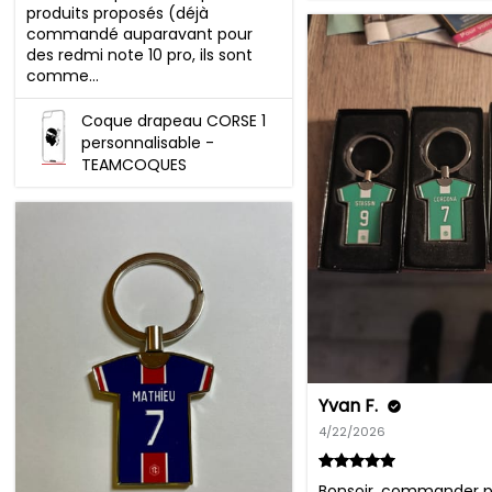
produits proposés (déjà 
commandé auparavant pour 
des redmi note 10 pro, ils sont 
comme...
Coque drapeau CORSE 1
personnalisable -
TEAMCOQUES
Yvan F.
4/22/2026
Bonsoir, commander p