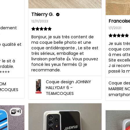
Thierry G.
Francoise
12/11/2023
idement 
1/1/2021
 
Bonjour, je suis très content de 
ma coque belle photo et une 
Je suis trè
qualité et 
coque antidérapante , Le site est 
coque cor
très sérieux, emballage et 
à mes atten
livraison parfaite 👍. Vous pouvez 
Site excell
e sit à 
foncé les yeux fermés 😑 je 
J ai recom
rdable.

recommande.
passé la
+++++
Coque design JOHNNY
Coque des
 OM
HALLYDAY 6 -
MARBRE NO
AMCOQUES
TEAMCOQUES
smartpho
+1