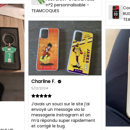
n°2 personnalisable -
Co
TEAMCOQUES
RUG
TE
Charline F.
5/13/2024
J’avais un souci sur le site j’ai 
envoyé un message via la 
messagerie instragram et on 
m’a répondu super rapidement 
et corrigé le bug.

our un 