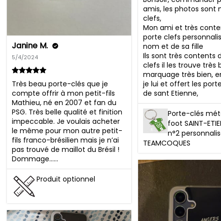
amis, les photos sont 
clefs, 

Mon ami et très conten
porte clefs personnalis
Janine M.
nom et de sa fille 

Ils sont très contents 
5/4/2024
clefs il les trouve très b
marquage très bien, e
Très beau porte-clés que je 
je lui et offert les porte
compte offrir à mon petit-fils 
de sant Etienne,
Mathieu, né en 2007 et fan du 
PSG. Très belle qualité et finition 
Porte-clés méta
impeccable. Je voulais acheter 
foot SAINT-ETI
le même pour mon autre petit-
n°2 personnalis
fils franco-brésilien mais je n’ai 
TEAMCOQUES
pas trouvé de maillot du Brésil ! 
Dommage……
Produit optionnel