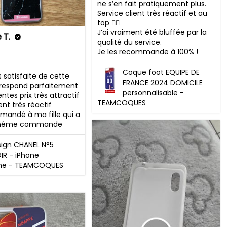
ne s’en fait pratiquement plus. 

Service client très réactif et au 
top 👌🏼 

J’ai vraiment été bluffée par la 
 T.
qualité du service. 

Je les recommande à 100% !
Coque foot EQUIPE DE
s satisfaite de cette 
FRANCE 2024 DOMICILE
respond parfaitement 
personnalisable -
tes prix très attractif 

TEAMCOQUES
ent très réactif 

mandé à ma fille qui a 
 même commande
ign CHANEL N°5
IR - iPhone
ne - TEAMCOQUES